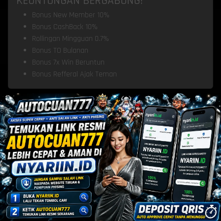
KEUNTUNGAN BERGABUNG!
Bonus New Member 10%
Bonus CashBack 10%
Rollingan Mingguan 0.7%
Bonus TO Bulanan
Bonus 7x Win Beruntun
Bonus Refferal Ajak Teman
TOP PROMOTION