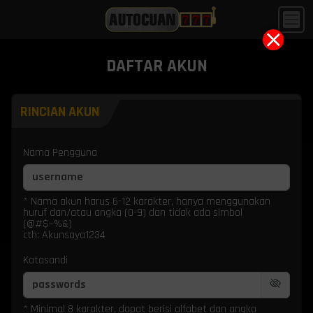
X
DAFTAR AKUN
RINCIAN AKUN
Nama Pengguna
* Nama akun harus 6-12 karakter, hanya menggunakan
huruf dan/atau angka (0-9) dan tidak ada simbol
(@#$~%&)
cth: Akunsaya1234
Katasandi
* Minimal 8 karakter, dapat berisi alfabet dan angka