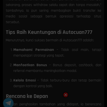
sekarang, proses withdraw selalu cepat dan tanpa masalah,"
tambahnya. Ia pun sering membagikan bukti transfer ke
media sosial sebagai bentuk apresiasi terhadap situs
tersebut.
Tips Raih Keuntungan di Autocuan777
Menurutnya, kunci sukses bermain di Autocuan777 adalah:
Memahami Permainan
– Tidak asal main, tetapi
mempelajari strategi yang tepat.
Manfaatkan Bonus
– Bonus deposit, cashback, dan
referral membantu meningkatkan modal.
Kelola Emosi
– Tidak terburu-buru dan tetap bermain
dengan kontrol yang baik.
Rencana ke Depan
Dengan penghasilan tambahan yang didapat, ia berencana