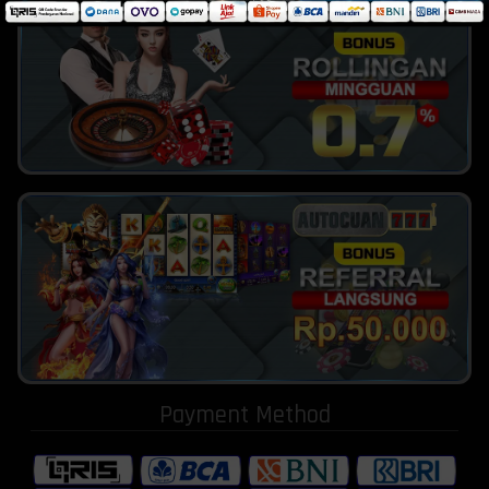
Payment Method