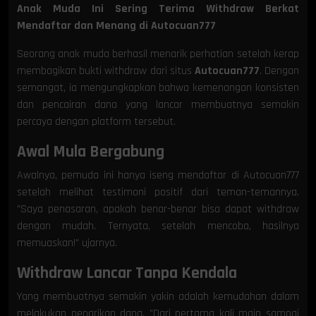
Anak Muda Ini Sering Terima Withdraw Berkat
Mendaftar dan Menang di Autocuan777
Seorang anak muda berhasil menarik perhatian setelah kerap
membagikan bukti withdraw dari situs
Autocuan777
. Dengan
semangat, ia mengungkapkan bahwa kemenangan konsisten
dan pencairan dana yang lancar membuatnya semakin
percaya dengan platform tersebut.
Awal Mula Bergabung
Awalnya, pemuda ini hanya iseng mendaftar di Autocuan777
setelah melihat testimoni positif dari teman-temannya.
"Saya penasaran, apakah benar-benar bisa dapat withdraw
dengan mudah. Ternyata, setelah mencoba, hasilnya
memuaskan!" ujarnya.
Withdraw Lancar Tanpa Kendala
Yang membuatnya semakin yakin adalah kemudahan dalam
melakukan penarikan dana. "Dari pertama kali main sampai